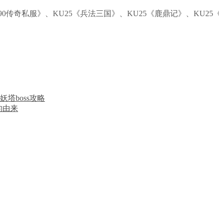
90传奇私服》、KU25《兵法三国》、KU25《鹿鼎记》、KU
妖塔boss攻略
的由来