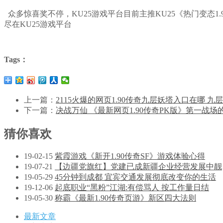
众多惊喜奖不停，KU25游戏平台目前主推KU25《热门变态1.
尽在KU25游戏平台
Tags：
上一篇：
2115火爆的网页1.90传奇九层妖塔入口在哪 九层
下一篇：
决战万仙 《最新网页1.90传奇PK版》第一战场
猜你喜欢
19-02-15
紫霞游戏《新开1.90传奇SF》游戏体验心得
19-07-21
【边疆党旗红】党建已成新疆企业经营发展中靓
19-05-29
45分钟到成都 宜宾交通发展彻底改变你的生活
19-12-06
起底职业“黑粉”江湖:有偿骂人 按工作量日结
19-05-30
称霸《最新1.90传奇页游》新区四大法则
最新文章