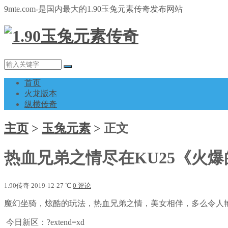
9mte.com-是国内最大的1.90玉兔元素传奇发布网站
首页
火龙版本
纵横传奇
主页
>
玉兔元素
>
正文
热血兄弟之情尽在KU25《火爆
1.90传奇
2019-12-27
℃
0 评论
魔幻坐骑，炫酷的玩法，热血兄弟之情，美女相伴，多么令人
今日新区：?extend=xd