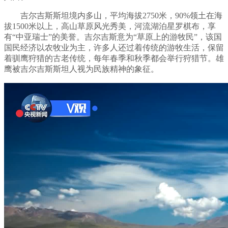
吉尔吉斯斯坦境内多山，平均海拔2750米，90%领土在海
拔1500米以上，高山草原风光秀美，河流湖泊星罗棋布，享
有“中亚瑞士”的美誉。吉尔吉斯意为“草原上的游牧民”，该国
国民经济以农牧业为主，许多人还过着传统的游牧生活，保留
着驯鹰狩猎的古老传统，每年春季和秋季都会举行狩猎节。雄
鹰被吉尔吉斯斯坦人视为民族精神的象征。