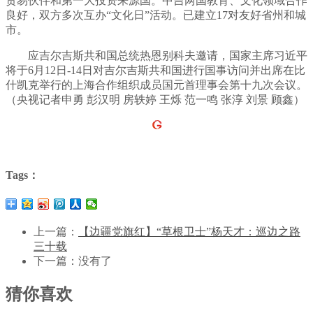
贸易伙伴和第一大投资来源国。中吉两国教育、文化领域合作
良好，双方多次互办“文化日”活动。已建立17对友好省州和城
市。
应吉尔吉斯共和国总统热恩别科夫邀请，国家主席习近平
将于6月12日-14日对吉尔吉斯共和国进行国事访问并出席在比
什凯克举行的上海合作组织成员国元首理事会第十九次会议。
（央视记者申勇 彭汉明 房轶婷 王烁 范一鸣 张淳 刘景 顾鑫）
Tags：
上一篇：
【边疆党旗红】“草根卫士”杨天才：巡边之路
三十载
下一篇：没有了
猜你喜欢