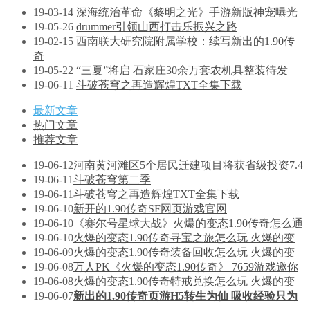
19-03-14
深海统治革命《黎明之光》手游新版神宠曝光
19-05-26
drummer引领山西打击乐振兴之路
19-02-15
西南联大研究院附属学校：续写新出的1.90传
奇
19-05-22
“三夏”将启 石家庄30余万套农机具整装待发
19-06-11
斗破苍穹之再造辉煌TXT全集下载
最新文章
热门文章
推荐文章
19-06-12
河南黄河滩区5个居民迁建项目将获省级投资7.4
19-06-11
斗破苍穹第二季
19-06-11
斗破苍穹之再造辉煌TXT全集下载
19-06-10
新开的1.90传奇SF网页游戏官网
19-06-10
《赛尔号星球大战》火爆的变态1.90传奇怎么通
19-06-10
火爆的变态1.90传奇寻宝之旅怎么玩 火爆的变
19-06-09
火爆的变态1.90传奇装备回收怎么玩 火爆的变
19-06-08
万人PK《火爆的变态1.90传奇》 7659游戏邀你
19-06-08
火爆的变态1.90传奇特戒兑换怎么玩 火爆的变
19-06-07
新出的1.90传奇页游H5转生为仙 吸收经验只为