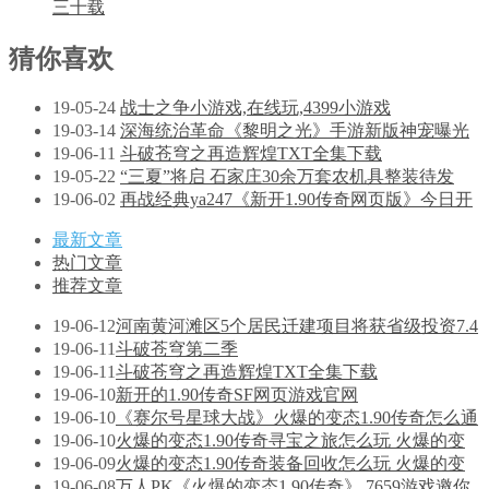
三十载
猜你喜欢
19-05-24
战士之争小游戏,在线玩,4399小游戏
19-03-14
深海统治革命《黎明之光》手游新版神宠曝光
19-06-11
斗破苍穹之再造辉煌TXT全集下载
19-05-22
“三夏”将启 石家庄30余万套农机具整装待发
19-06-02
再战经典ya247《新开1.90传奇网页版》今日开
最新文章
热门文章
推荐文章
19-06-12
河南黄河滩区5个居民迁建项目将获省级投资7.4
19-06-11
斗破苍穹第二季
19-06-11
斗破苍穹之再造辉煌TXT全集下载
19-06-10
新开的1.90传奇SF网页游戏官网
19-06-10
《赛尔号星球大战》火爆的变态1.90传奇怎么通
19-06-10
火爆的变态1.90传奇寻宝之旅怎么玩 火爆的变
19-06-09
火爆的变态1.90传奇装备回收怎么玩 火爆的变
19-06-08
万人PK《火爆的变态1.90传奇》 7659游戏邀你